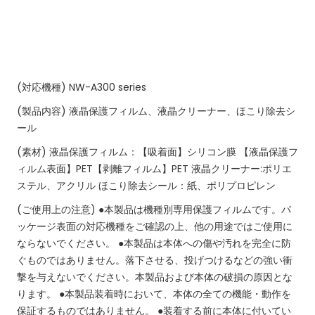
(対応機種)
NW-A300 series
(製品内容)
液晶保護フィルム、液晶クリーナー、ほこり除去シ
ール
(素材)
液晶保護フィルム：【吸着面】シリコン膜
【液晶保護フ
ィルム表面】PET【剥離フィルム】PET
液晶クリーナー:ポリエ
ステル、アクリル
ほこり除去シール：紙、ポリプロピレン
(ご使用上の注意)
●本製品は機種別専用保護フィルムです。パ
ッケージ表面の対応機種をご確認の上、他の用途ではご使用に
ならないでください。
●本製品は本体への傷や汚れを完全に防
ぐものではありません。落下させる、投げつけるなどの強い衝
撃を与えないでください。本製品および本体の破損の原因とな
ります。
●本製品装着時において、本体の全ての機能・動作を
保証するものではありません。
●装着する前に本体に付いてい