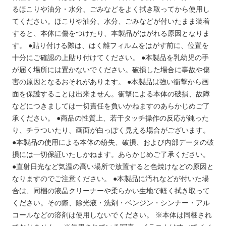
るほこりや油分・水分、ごみなどをよく拭き取ってから使用し
てください。ほこりや油分、水分、ごみなどが付いたまま装着
すると、本体に傷をつけたり、本製品がはがれる原因となりま
す。
●貼り付ける際は、はく離フィルムをはがす前に、位置を
十分にご確認の上貼り付けてください。
●本製品を乳幼児の手
が届く場所には置かないでください。破損した場合に事故や傷
害の原因となるおそれがあります。
●本製品は強い衝撃から画
面を保護することは出来ません。衝撃による本体の破損、故障
などにつきましては一切責任を負いかねますのあらかじめご了
承ください。
●商品の性質上、若干タッチ操作の反応が鈍った
り、チラついたり、画面が白っぽく見える場合がございます。
●本製品の使用による本体の紛失、破損、および内部データの破
損には一切保証いたしかねます。あらかじめご了承ください。
●直射日光など気温の高い場所で放置すると色焼けなどの原因と
なりますのでご注意ください。
●本製品に汚れなどが付いた場
合は、同梱の液晶クリーナーや柔らかい生地で軽く拭き取って
ください。その際、除光液・洗剤・ベンジン・シンナー・アル
コールなどの溶剤は使用しないでください。
※本体は同梱され