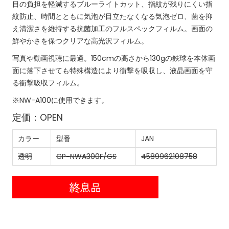
目の負担を軽減するブルーライトカット、指紋が残りにくい指
紋防止、時間とともに気泡が目立たなくなる気泡ゼロ、菌を抑
え清潔さを維持する抗菌加工のフルスペックフィルム。画面の
鮮やかさを保つクリアな高光沢フィルム。
写真や動画視聴に最適。150cmの高さから130gの鉄球を本体画
面に落下させても特殊構造により衝撃を吸収し、液晶画面を守
る衝撃吸収フィルム。
※NW-A100に使用できます。
定価：OPEN
カラー
型番
JAN
透明
CP-NWA300F/GS
4589962108758