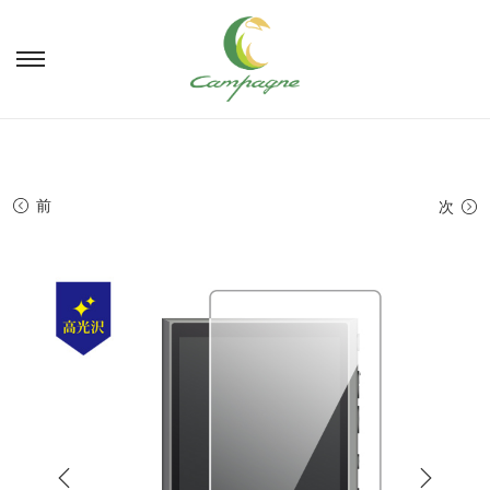
ナ
コ
ビ
ン
ゲ
テ
ー
ン
シ
ツ
ョ
へ
前
次
ン
移
へ
動
移
動