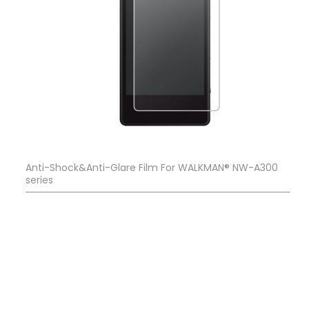
Anti-Shock&Anti-Glare Film For WALKMAN® NW-A300
series