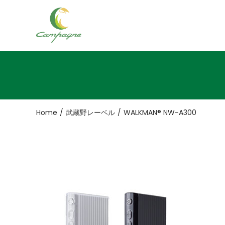
ナ
コ
ビ
ン
ゲ
テ
ー
ン
シ
ツ
ョ
へ
ン
移
Home
/
武蔵野レーベル
/
WALKMAN® NW-A300
へ
動
移
動