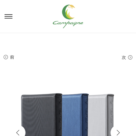
ナ
コ
ビ
ン
ゲ
テ
ー
ン
シ
ツ
ョ
へ
前
次
ン
移
へ
動
移
動