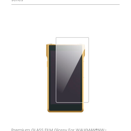
Premium GLASS FILM Glossy For WALKMAN®NW-