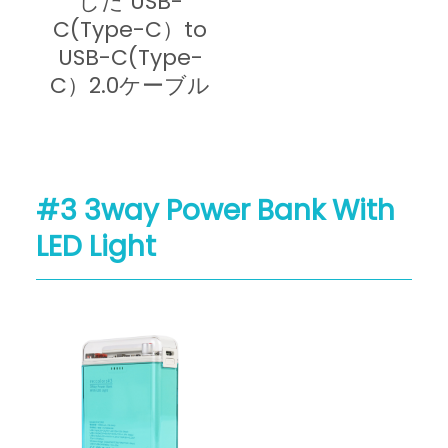
した USB-
C(Type-C）to
USB-C(Type-
C）2.0ケーブル
#3 3way Power Bank With
LED Light