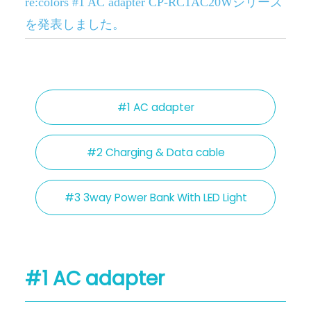
re:colors #1 AC adapter CP-RC1AC20Wシリーズ
を発表しました。
#1 AC adapter
#2 Charging & Data cable
#3 3way Power Bank With LED Light
#1 AC adapter