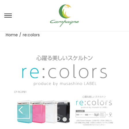
ナ
コ
ビ
ン
ゲ
テ
Home
/
re:colors
ー
ン
シ
ツ
ョ
へ
ン
移
へ
動
移
動