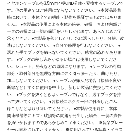
イヤホンケーブルを3.5mm4極GND分離へ変換するケーブルで
す。他の用途ではご使用にならないでください。
●本製品装着
時において、本体全ての機能・動作を保証するものではありま
せん。
●本製品の使用による本体の紛失、破損、および内部デ
ータの破損には一切の保証をいたしかねます。あらかじめご了
承ください。●本製品を落としたり、水に濡らしたり、分解、改
造はしないでください。
●自分で修理を行わないください。
●
濡れた手でプラグを触らないでください。感電の恐れがありま
す。
●プラグの差し込みがゆるい場合は使用しないでくださ
い。ショート、発火などの原因になります。
●ケーブルの可動
部分・取付部分を無理な方向に強く引っ張ったり、曲げたり、
加工しないでください。
●ケーブルが痛んだ場合（接触不良や
断線など）すぐに使用を中止し、新しい製品に交換してくださ
い。
●プラグを抜くときはケーブルではなく、必ずプラグを持
って抜いてください。
●各接続コネクター部に付着したごみ、
ほこりなどは取り除いてください。
●本製品使用時に、本体、
関連機器等にキズ・破損等の問題が発生した場合、一切の責任
を負いかねますのであらかじめご了承ください。
※音楽プレー
ヤーは同梱されておりません。
※使用されている写真・イラス