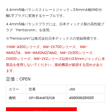
4.4mm5極バランスストレートジャック→3.5mm4極GND分
離L字プラグに変換するケーブルです。
4.4mm5極バランスプラグには、日本ディックス製の高性能プ
ラグ「Pentaconn」を採用。
※”Pentaconn”は株式会社日本ディックスの登録商標です。
※NW-A300シリーズ、NW-ZX700シリーズ、 NW-
WM1Z/1A、 NW-WM1ZM2/1AM2、NW-ZX300シリーズ、
ZX500シリーズ、NW-ZX2シリーズ以外の3.5mmジャックに本
製品を使用しないでください。接続機器が破損する恐れがあり
ます。
定価：OPEN
カラー
型番
JAN
透明
CP-3544P2/CB
4589962109311