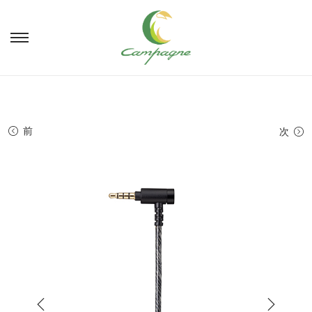
ナ
コ
ビ
ン
ゲ
テ
ー
ン
シ
ツ
ョ
へ
前
次
ン
移
へ
動
移
動