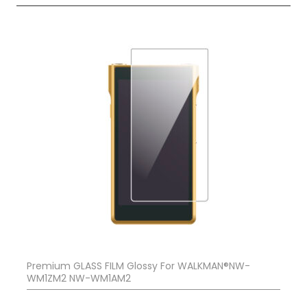
Premium GLASS FILM Glossy For WALKMAN®NW-
WM1ZM2 NW-WM1AM2