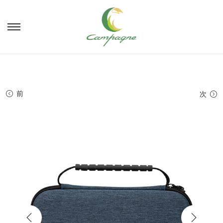
ナ
コ
ビ
ン
ゲ
テ
ー
ン
シ
ツ
ョ
へ
前
次
ン
移
へ
動
移
動