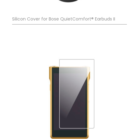
Silicon Cover for Bose QuietComfort® Earbuds II