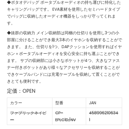
◆ポタオデバッグ
ポータブルオーディオの持ち運びに特化した
キャリングバッグです。
EVA素材を使用したセミハードタイプ
でバッグに収納したオーディオ機器をしっかり守ってくれま
す。
◆抜群の収納力
メイン収納部は同梱の仕切りを使用し3つの小
部屋に分けることができ最大3本のイヤホンを収納することがで
きます。
また、仕切りを1つ、DAPクッションを使用すればイヤ
ホン＋ポータブルオーディオを安心安全に持ち運ぶことができ
ます。
サブの収納部には小さなポケットが4つ、大きなファス
ナー付きポケットがあり様々なアクセサリーを収納することが
できケーブルバンドには充電ケーブルを収納して置くことがで
きとても便利です。
定価：OPEN
カラー
型番
JAN
ファブリックネイビ
CP-
458996210634
ー
EPLC1D/NV
1