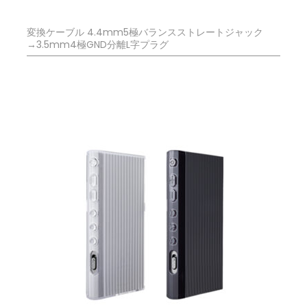
変換ケーブル 4.4mm5極バランスストレートジャック
→3.5mm4極GND分離L字プラグ