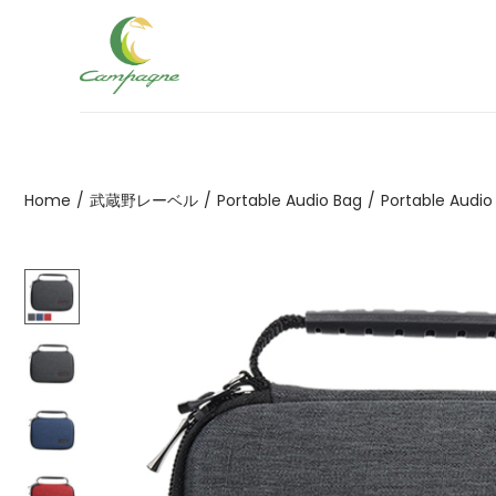
ナ
コ
ビ
ン
ゲ
テ
ー
ン
シ
ツ
Home
/
武蔵野レーベル
/
Portable Audio Bag
/
Portable Audio
ョ
へ
ン
移
へ
動
移
動