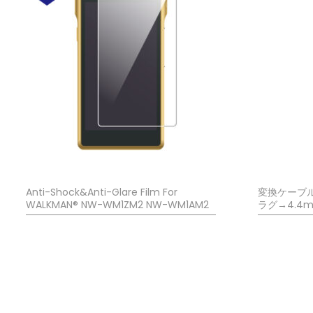
Anti-Shock&Anti-Glare Film For
変換ケーブル
WALKMAN® NW-WM1ZM2 NW-WM1AM2
ラグ→4.4