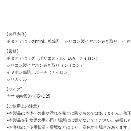
(製品内容)
ポタオデバッグmini、乾燥剤、シリコン製イヤホン巻き取り、イ
(素材)
ポタオデバッグ（ポリエステル、EVA、ナイロン）
シリコン製イヤホン巻き取り（シリコン）
イヤホン傷防止ポーチ（ナイロン）
シリカゲル
(サイズ)
内寸 約W150×H115×D25
(ご使用上の注意)
●本製品は本体への傷や汚れを完全に防ぐものではありません。落
●本製品を乳幼児の手が届く場所には置かないでください。破損し
●お客様のご使用状況・環境などにより、変色する場合があります