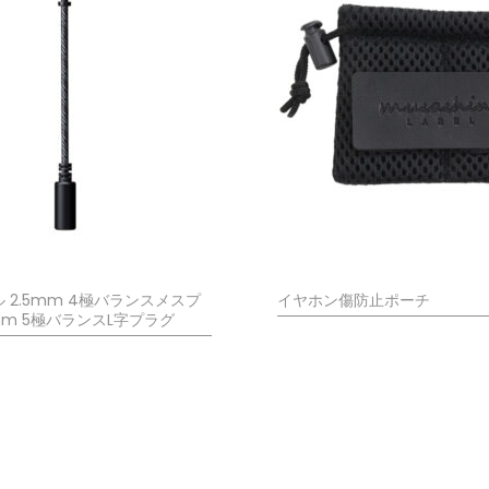
 2.5mm 4極バランスメスプ
イヤホン傷防止ポーチ
mm 5極バランスL字プラグ