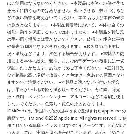
はご使用にならないでください。
●本製品は本体への傷や汚れ
を完全に防ぐものではありません。落下させる、投げつけるな
どの強い衝撃を与えないでください。本製品および本体の破損
の原因となります。。
●本製品装着時において、本体の全ての
機能・動作を保証するものではありません。
●本製品を乳幼児
の手が届く場所には置かないでください。破損した場合に事故
や傷害の原因となるおそれがあります。
●お客様のご使用状
況・環境などにより、変色する場合があります。
●本製品の使
用による本体の紛失、破損、および内部データの破損には一切
保証いたしかねます。あらかじめご了承ください。
●直射日光
など気温の高い場所で放置すると色焼け・色あせの原因となり
ますのでご注意ください。
●本製品に汚れなどが付いた場合
は、柔らかい生地で軽く拭き取ってください。その際、除光
液・洗剤・ベンジン・シンナー・アルコールなどの溶剤は使用
しないでください。色落ち・変色の原因となります。
※AirPodsは、米国その他の国や地域で登録されたApple Inc.の
商標です。TM and ©2021 Apple Inc. All rights reserved.
※使
用されている写真・イラストはすべてイメージです。色/形状に
つきましては、実物と違う場合がございます。あらかじめご了