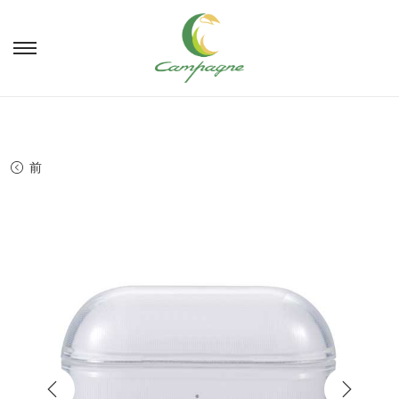
ナ
コ
ビ
ン
ゲ
テ
ー
ン
シ
ツ
ョ
へ
前
ン
移
へ
動
移
動