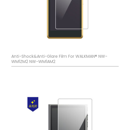
Anti-Shock&Anti-Glare Film For WALKMAN® NW-
WM1ZM2 NW-WM1AM2