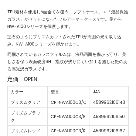
TPU素材を使用し5面全てを覆う「ソフトケース」＋「液晶保護
ガラス」がセットになったフルアーマーケースです。傷から
NW-A100シリーズを保護します。
宝石のようにプリズムカットされたTPUが周囲の光を取り込
み、NW-A100シリーズを輝かせます。
同梱されているガラスフィルムは、液晶画面を傷から守り、美
しさを保つ表面硬度9H、指紋が残りにくい加工を施した艶のあ
る高光沢ガラスです。
定価：OPEN
カラー
型番
JAN
プリズムクリア
CP-NWA100C3/C
4589962106143
プリズムブラッ
CP-NWA100C3/B
4589962106150
ク
プリズムレッド
CP-NWA100C3/R
4589962106167