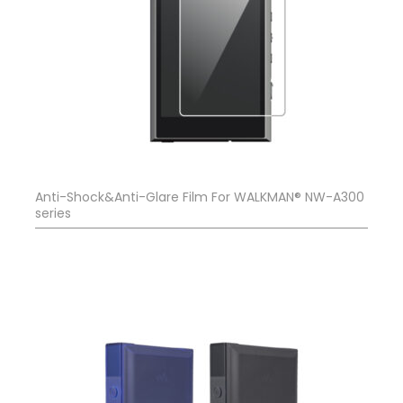
Anti-Shock&Anti-Glare Film For WALKMAN® NW-A300
series