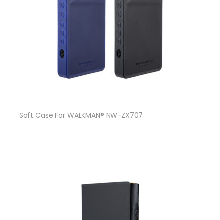
Soft Case For WALKMAN® NW-ZX707