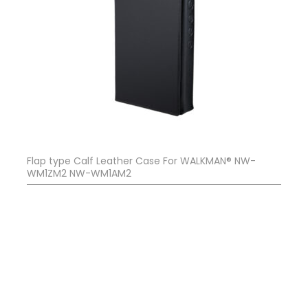
Flap type Calf Leather Case For WALKMAN® NW-
WM1ZM2 NW-WM1AM2