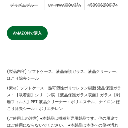
プリズムブルー
CP-NWA100C3/A
4589962106174
AMAZONで購入
(製品内容)
ソフトケース、液晶保護ガラス、液晶クリーナー、
ほこり除去シール
(素材)
ソフトケース：熱可塑性ポリウレタン樹脂
液晶保護ガラ
ス：【吸着面】シリコン膜
【液晶保護ガラス表面】ガラス【剥
離フィルム】PET
液晶クリーナー：ポリエステル、ナイロン
ほ
こり除去シール：ポリエチレン
(ご使用上の注意)
●本製品は機種別専用製品です。他の用途で
はご使用にならないでください。
●本製品は本体への傷や汚れ