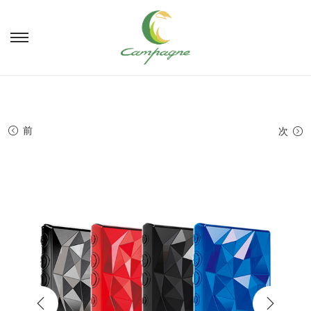
ナ
コ
ビ
ン
ゲ
テ
ー
ン
シ
ツ
ョ
へ
前
次
ン
移
へ
動
移
動