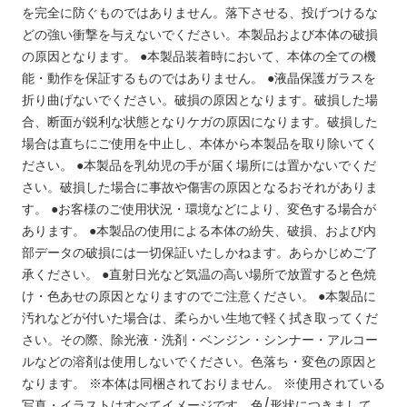
を完全に防ぐものではありません。落下させる、投げつけるな
どの強い衝撃を与えないでください。本製品および本体の破損
の原因となります。
●本製品装着時において、本体の全ての機
能・動作を保証するものではありません。
●液晶保護ガラスを
折り曲げないでください。破損の原因となります。破損した場
合、断面が鋭利な状態となりケガの原因になります。破損した
場合は直ちにご使用を中止し、本体から本製品を取り除いてく
ださい。
●本製品を乳幼児の手が届く場所には置かないでくだ
さい。破損した場合に事故や傷害の原因となるおそれがありま
す。
●お客様のご使用状況・環境などにより、変色する場合が
あります。
●本製品の使用による本体の紛失、破損、および内
部データの破損には一切保証いたしかねます。あらかじめご了
承ください。
●直射日光など気温の高い場所で放置すると色焼
け・色あせの原因となりますのでご注意ください。
●本製品に
汚れなどが付いた場合は、柔らかい生地で軽く拭き取ってくだ
さい。その際、除光液・洗剤・ベンジン・シンナー・アルコー
ルなどの溶剤は使用しないでください。色落ち・変色の原因と
なります。
※本体は同梱されておりません。
※使用されている
写真・イラストはすべてイメージです。色/形状につきまして