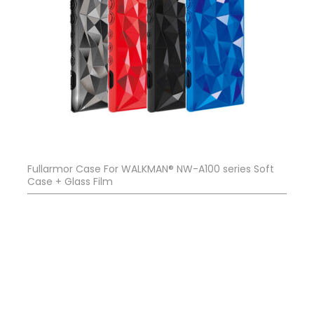
Fullarmor Case For WALKMAN® NW-A100 series Soft
Case + Glass Film