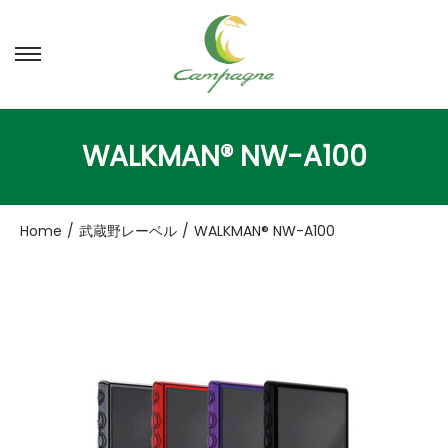
ナ
コ
ビ
ン
ゲ
テ
ー
ン
WALKMAN® NW-A100
シ
ツ
ョ
へ
ン
移
Home
/
武蔵野レーベル
/
WALKMAN® NW-A100
へ
動
移
動