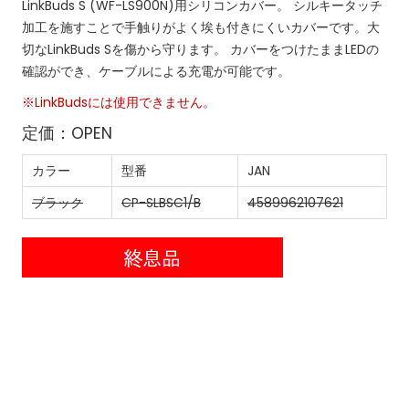
LinkBuds S (WF-LS900N)用シリコンカバー。
シルキータッチ
加工を施すことで手触りがよく埃も付きにくいカバーです。大
切なLinkBuds Sを傷から守ります。
カバーをつけたままLEDの
確認ができ、ケーブルによる充電が可能です。
※LinkBudsには使用できません。
定価：OPEN
カラー
型番
JAN
ブラック
CP-SLBSC1/B
4589962107621