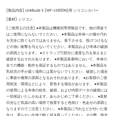
(製品内容)
LinkBuds S (WF-LS900N)用 シリコンカバー
(素材)
シリコン
(ご使用上の注意)
●本製品は機種別専用製品です。他の用途で
はご使用にならないでください。
●本製品は本体への傷や汚れ
を完全に防ぐものではありません。落下させる、投げつけるな
どの強い衝撃を与えないでください。本製品および本体の破損
の原因となります。
●ストラップ穴部分に過度な力を加えると
破損するおそれがあります。
●本製品装着時において、本体の
全ての機能・動作を保証するものではありません。
●本製品を
乳幼児の手が届く場所には置かないでください。破損した場合
に事故や傷害の原因となるおそれがあります。
●お客様のご使
用状況・環境などにより、変色する場合があります。
●本製品
の使用による本体の紛失、破損、および内部データの破損には
一切保証いたしかねます。あらかじめご了承ください。
●直射
日光など気温の高い場所で放置すると色焼け・色あせの原因と
なりますのでご注意ください。
●本製品に汚れなどが付いた場
合は、柔らかい生地で軽く拭き取ってください。その際、除光