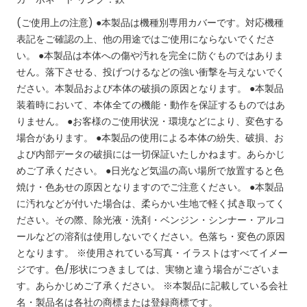
(ご使用上の注意)
●本製品は機種別専用カバーです。対応機種
表記をご確認の上、他の用途ではご使用にならないでくださ
い。
●本製品は本体への傷や汚れを完全に防ぐものではありま
せん。落下させる、投げつけるなどの強い衝撃を与えないでく
ださい。本製品および本体の破損の原因となります。
●本製品
装着時において、本体全ての機能・動作を保証するものではあ
りません。
●お客様のご使用状況・環境などにより、変色する
場合があります。
●本製品の使用による本体の紛失、破損、お
よび内部データの破損には一切保証いたしかねます。あらかじ
めご了承ください。
●日光など気温の高い場所で放置すると色
焼け・色あせの原因となりますのでご注意ください。
●本製品
に汚れなどが付いた場合は、柔らかい生地で軽く拭き取ってく
ださい。その際、除光液・洗剤・ベンジン・シンナー・アルコ
ールなどの溶剤は使用しないでください。色落ち・変色の原因
となります。
※使用されている写真・イラストはすべてイメー
ジです。色/形状につきましては、実物と違う場合がございま
す。あらかじめご了承ください。
※本製品に記載している会社
名・製品名は各社の商標または登録商標です。