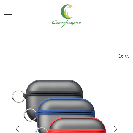
ナ
コ
ビ
ン
ゲ
テ
ー
ン
シ
ツ
ョ
へ
次
ン
移
へ
動
移
動