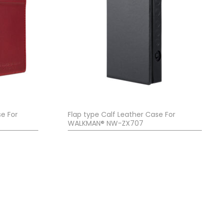
e For
Flap type Calf Leather Case For
WALKMAN® NW-ZX707