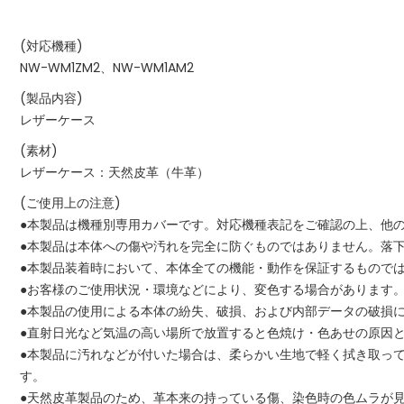
(対応機種)
NW-WM1ZM2、NW-WM1AM2
(製品内容)
レザーケース
(素材)
レザーケース：天然皮革（牛革）
(ご使用上の注意)
●本製品は機種別専用カバーです。対応機種表記をご確認の上、他
●本製品は本体への傷や汚れを完全に防ぐものではありません。落
●本製品装着時において、本体全ての機能・動作を保証するもので
●お客様のご使用状況・環境などにより、変色する場合があります
●本製品の使用による本体の紛失、破損、および内部データの破損
●直射日光など気温の高い場所で放置すると色焼け・色あせの原因
●本製品に汚れなどが付いた場合は、柔らかい生地で軽く拭き取っ
す。
●天然皮革製品のため、革本来の持っている傷、染色時の色ムラが