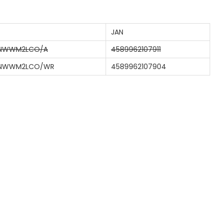
JAN
NWWM2LCO/A
4589962107911
NWWM2LCO/WR
4589962107904