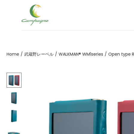
ナ
コ
ビ
ン
ゲ
テ
ー
ン
シ
ツ
Home
/
武蔵野レーベル
/
WALKMAN® WM1series
/
Open type 
ョ
へ
ン
移
へ
動
移
動