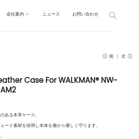
会社案内
ニュース
お問い合わせ
前
次
Leather Case For WALKMAN® NW-
1AM2
感のある本革ケース。
ウェード素材を採用し本体を傷から優しく守ります。
ん。