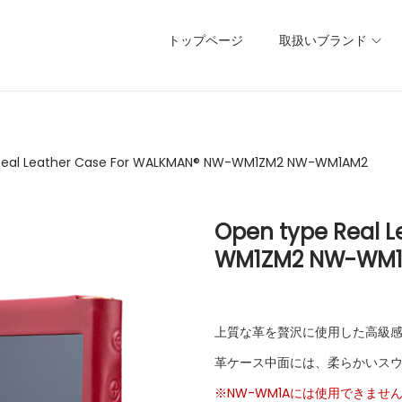
トップページ
取扱いブランド
Real Leather Case For WALKMAN® NW-WM1ZM2 NW-WM1AM2
Open type Real 
WM1ZM2 NW-WM
上質な革を贅沢に使用した高級
革ケース中面には、柔らかいス
※NW-WM1Aには使用できませ