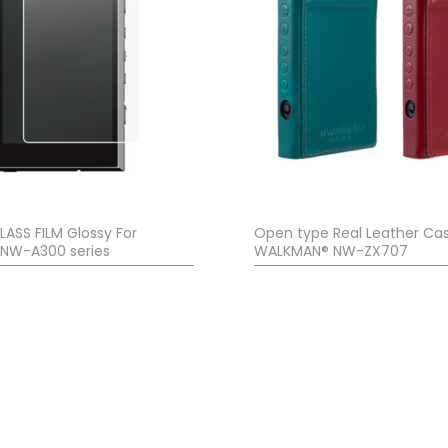
ASS FILM Glossy For
Open type Real Leather Cas
NW-A300 series
WALKMAN® NW-ZX707