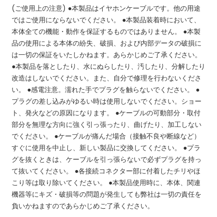
(ご使用上の注意)
●本製品はイヤホンケーブルです。他の用途
ではご使用にならないでください。 ●本製品装着時において、
本体全ての機能・動作を保証するものではありません。 ●本製
品の使用による本体の紛失、破損、および内部データの破損に
は一切の保証をいたしかねます。あらかじめご了承ください。
●本製品を落としたり、水にぬらしたり、汚したり、分解したり
改造はしないでください。また、自分で修理を行わないくださ
い。 ●感電注意。濡れた手でプラグを触らないでください。 ●
プラグの差し込みがゆるい時は使用しないでください。ショー
ト、発火などの原因になります。 ●ケーブルの可動部分・取付
部分を無理な方向に強く引っ張ったり、曲げたり、加工しない
でください。 ●ケーブルが痛んだ場合（接触不良や断線など）
すぐに使用を中止し、新しい製品に交換してください。 ●プラ
グを抜くときは、ケーブルを引っ張らないで必ずプラグを持っ
て抜いてください。 ●各接続コネクター部に付着したチリやほ
こり等は取り除いてください。 ●本製品使用時に、本体、関連
機器等にキズ・破損等の問題が発生しても弊社は一切の責任を
負いかねますのであらかじめご了承ください。