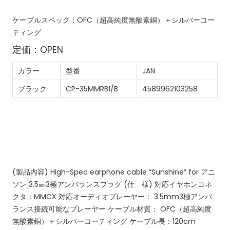
ケーブルスペック：OFC（超高純度無酸素銅）＋シルバーコー
ティング
定価：OPEN
カラー
型番
JAN
ブラック
CP-35MMRB1/B
4589962103258
(製品内容)
High-Spec earphone cable “Sunshine” for アニ
ソン
3.5㎜3極アンバランスプラグ
(仕 様)
対応イヤホンコネ
クタ：MMCX
対応オーディオプレーヤー：
3.5mm3極アンバ
ランス接続可能なプレーヤー
ケーブル材質：
OFC（超高純度
無酸素銅）＋シルバーコーティング
ケーブル長：120cm