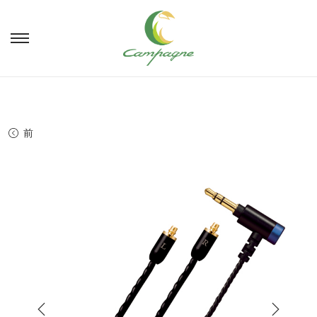
ナ
コ
ビ
ン
ゲ
テ
ー
ン
シ
ツ
ョ
へ
前
ン
移
へ
動
移
動