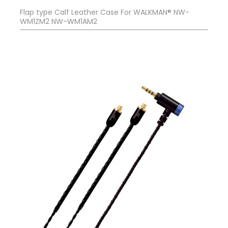
Flap type Calf Leather Case For WALKMAN® NW-
WM1ZM2 NW-WM1AM2