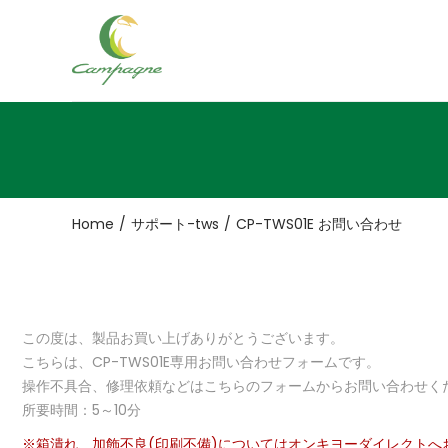
ナ
コ
ビ
ン
ゲ
テ
ー
ン
シ
ツ
ョ
へ
ン
移
Home
/
サポート-tws
/
CP-TWS01E お問い合わせ
へ
動
移
動
この度は、製品お買い上げありがとうございます。
こちらは、CP-TWS01E専用お問い合わせフォームです。
操作不具合、修理依頼などはこちらのフォームからお問い合わせく
所要時間：5～10分
※箱潰れ、加飾不良(印刷不備)についてはオンキヨーダイレクトへ