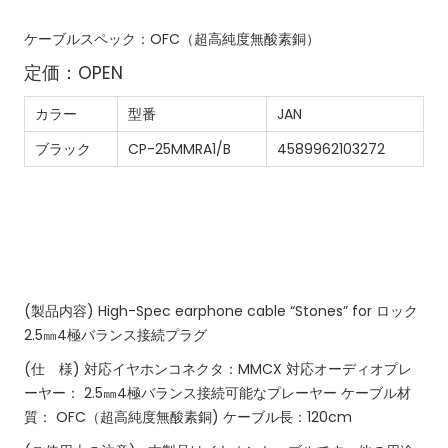
ケーブルスペック：OFC（超高純度無酸素銅）
定価：OPEN
カラー
型番
JAN
ブラック
CP-25MMRA1/B
4589962103272
(製品内容)
High-Spec earphone cable “Stones” for ロック
2.5㎜4極バランス接続プラグ
(仕 様)
対応イヤホンコネクタ：MMCX
対応オーディオプレ
ーヤー：
2.5㎜4極バランス接続可能なプレーヤー
ケーブル材
質：
OFC（超高純度無酸素銅)
ケーブル長：120cm