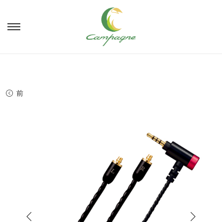
ナ
コ
ビ
ン
ゲ
テ
ー
ン
シ
ツ
ョ
へ
前
ン
移
へ
動
移
動