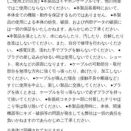
(ご使用上の注意)
●本製品はイヤホンケーブルです。他の用途
ではご使用にならないでください。 ●本製品装着時において、
本体全ての機能・動作を保証するものではありません。 ●本製
品の使用による本体の紛失、破損、および内部データの破損に
は一切の保証をいたしかねます。あらかじめご了承ください。
●本製品を落としたり、水にぬらしたり、汚したり、分解したり
改造はしないでください。また、自分で修理を行わないくださ
い。 ●感電注意。濡れた手でプラグを触らないでください。 ●
プラグの差し込みがゆるい時は使用しないでください。ショー
ト、発火などの原因になります。 ●ケーブルの可動部分・取付
部分を無理な方向に強く引っ張ったり、曲げたり、加工しない
でください。 ●ケーブルが痛んだ場合（接触不良や断線など）
すぐに使用を中止し、新しい製品に交換してください。 ●プラ
グを抜くときは、ケーブルを引っ張らないで必ずプラグを持っ
て抜いてください。 ●各接続コネクター部に付着したチリやほ
こり等は取り除いてください。 ●本製品使用時に、本体、関連
機器等にキズ・破損等の問題が発生しても弊社は一切の責任を
負いかねますのであらかじめご了承ください。
※本体は同梱されておりません。