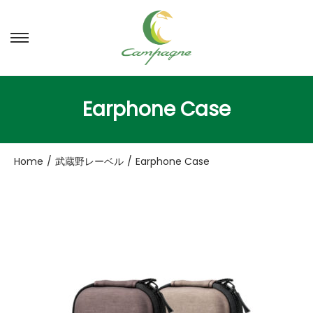
ナ
コ
ビ
ン
ゲ
テ
ー
ン
Earphone Case
シ
ツ
ョ
へ
ン
移
Home
/
武蔵野レーベル
/
Earphone Case
へ
動
移
動