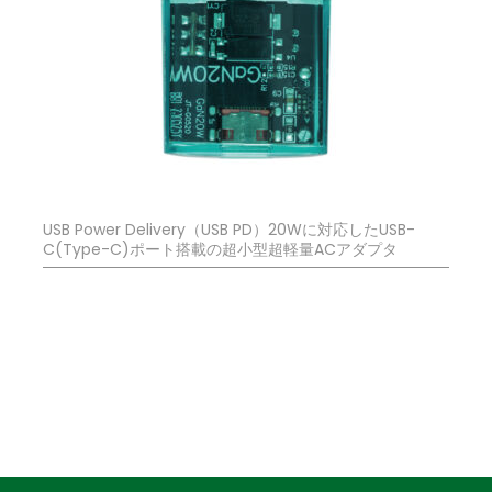
USB Power Delivery（USB PD）20Wに対応したUSB-
C(Type-C)ポート搭載の超小型超軽量ACアダプタ