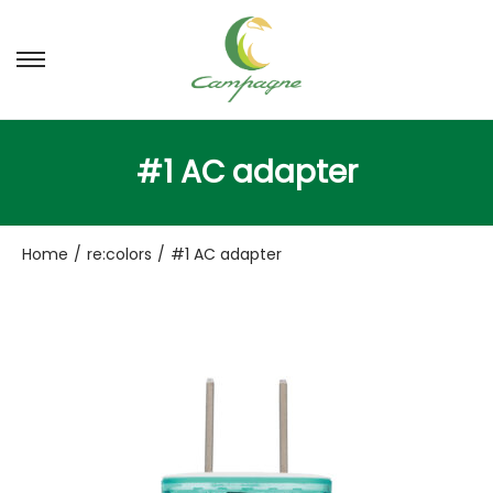
ナ
コ
ビ
ン
ゲ
テ
ー
ン
#1 AC adapter
シ
ツ
ョ
へ
ン
移
Home
/
re:colors
/
#1 AC adapter
へ
動
移
動