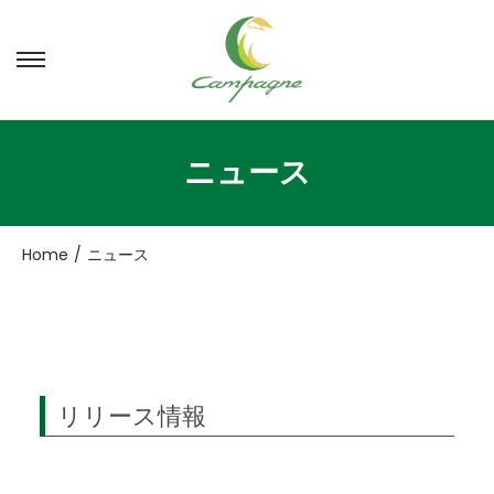
ナ
コ
ビ
ン
ゲ
テ
ー
ン
ニュース
シ
ツ
ョ
へ
ン
移
Home
/
ニュース
へ
動
移
動
リリース情報