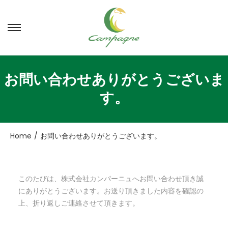
ナ
コ
ビ
ン
ゲ
テ
ー
ン
お問い合わせありがとうございま
シ
ツ
す。
ョ
へ
ン
移
へ
動
移
Home
/
お問い合わせありがとうございます。
動
このたびは、株式会社カンパーニュへお問い合わせ頂き誠
にありがとうございます。
お送り頂きました内容を確認の
上、折り返しご連絡させて頂きます。