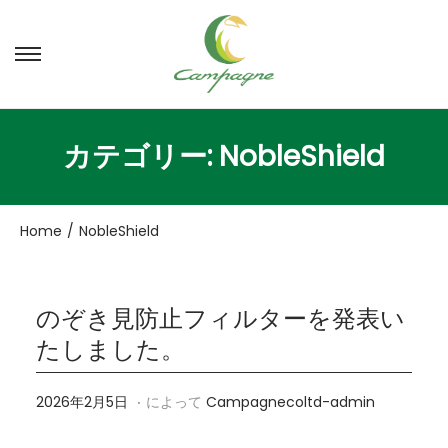
ナ
コ
ビ
ン
ゲ
テ
ー
ン
カテゴリー:
NobleShield
シ
ツ
ョ
へ
ン
移
Home
/
NobleShield
へ
動
移
動
のぞき見防止フィルターを発表い
たしました。
.
投稿日
2
2026年2月5日
によって
Campagnecoltd-admin
0