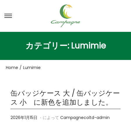
ナ
コ
ビ
ン
ゲ
テ
ー
ン
カテゴリー:
Lumimie
シ
ツ
ョ
へ
ン
移
Home
/
Lumimie
へ
動
移
動
缶バッジケース 大 / 缶バッジケー
ス 小 に新色を追加しました。
.
投稿日
2
2026年1月15日
によって
Campagnecoltd-admin
0