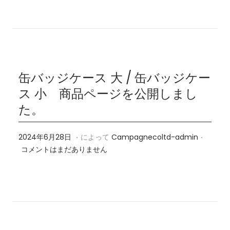
2
6
年
2
月
2
5
缶バッジケース 大 / 缶バッジケー
日
ス 小 商品ページを公開しまし
た。
.
.
投稿日
2
2024年6月28日
によって
Campagnecoltd-admin
0
コメントはまだありません
2
6
年
2
月
6